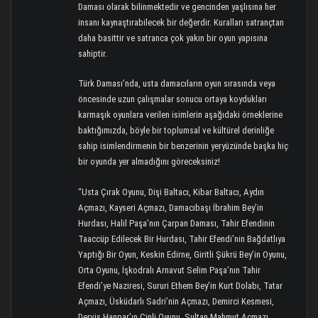
Daması olarak bilinmektedir ve gencinden yaşlısına her
insanı kaynaştırabilecek bir değerdir. Kuralları satrançtan
daha basittir ve satranca çok yakın bir oyun yapısına
sahiptir.
Türk Daması’nda, usta damacıların oyun sırasında veya
öncesinde uzun çalışmalar sonucu ortaya koydukları
karmaşık oyunlara verilen isimlerin aşağıdaki örneklerine
baktığımızda, böyle bir toplumsal ve kültürel derinliğe
sahip isimlendirmenin bir benzerinin yeryüzünde başka hiç
bir oyunda yer almadığını göreceksiniz!
“Usta Çırak Oyunu, Dişi Baltacı, Kibar Baltacı, Aydın
Açmazı, Kayseri Açmazı, Damacıbaşı İbrahim Bey’in
Hurdası, Halil Paşa’nın Çarpan Daması, Tahir Efendinin
Taaccüp Edilecek Bir Hurdası, Tahir Efendi’nin Bağdatlıya
Yaptığı Bir Oyun, Keskin Edirne, Giritli Şükrü Bey’in Oyunu,
Orta Oyunu, İşkodralı Arnavut Selim Paşa’nın Tahir
Efendi’ye Naziresi, Sururi Ethem Bey’in Kurt Dolabı, Tatar
Açmazı, Üsküdarlı Sadri’nin Açmazı, Demirci Kesmesi,
Derviş Hanpar’ın Cinli Oyunu, Sultan Mahmut Açmazı,