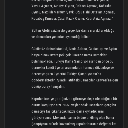
Yavuz Açmazı, Aziziye Oyunu, Baltacı Açmazı, Kahkaha
Oyunu, Nazillili Merhum Şevki Oğlu Halil Usta’nın Açmazı,
Kocabaş Kırması, Çatal Kazık Oyunu, Kadı Aziz Açmazı.”
Sultan Abdülaziz’in de gerçek bir dama meraklısı olduğu
ve damacıları yanından ayırmadığı bilinir.
Günümüz de ise İstanbul, İzmir, Adana, Gaziantep ve Aydın
başta olmak üzere pek çok ilimizde Dama Dernekleri
bulunmaktadır. Türkiye Dama Şampiyonası’ndan önce bu
dernekler kendi üyeleri arasında bir turnuva düzenleyerek
dereceye giren üyelerini Türkiye Şampiyonası’na
göndermektedir. Şimdi Fatih’teki Damacılar Kahvesi’ne geri
dönüp burayı tanıyalım:
Kapıdan içeriye girdiğinizde görmeye alışık olmadığınız bir
durum karşılıyor sizi. 50-60 yaşlarındaki insanların genç bir
damacıya taş çıkartacak hızda dama oynadıklarını
görüyorsunuz. Mekanda camın önüne dizilmiş olan Dama
Şampiyonaları’nda kazanılmış kupalar buranın değerini kat