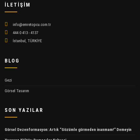
İLETİŞİM
info@emretopcu.com.tr
444 0 413 - 4137
İstanbul, TÜRKİYE
BLOG
Gezi
Görsel Tasarım
SON YAZILAR
Görsel Dezenformasyon: Artık “Gözümle görmeden inanmam!” Demeyin