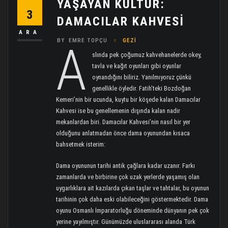
YAŞAYAN KÜLTÜR:
3
DAMACILAR KAHVESI
ARA
BY
EMRE TOPÇU
GEZI
A
slında pek çoğumuz kahvehanelerde okey,
tavla ve kağıt oyunları gibi oyunlar
oynandığını biliriz. Yanılmıyoruz çünkü
genellikle öyledir. Fatih’teki Bozdoğan
Kemeri’nin bir ucunda, kuytu bir köşede kalan Damacılar
Kahvesi ise bu genellemenin dışında kalan nadir
mekanlardan biri. Damacılar Kahvesi’nin nasıl bir yer
olduğunu anlatmadan önce dama oyunundan kısaca
bahsetmek isterim:
Dama oyununun tarihi antik çağlara kadar uzanır. Farkı
zamanlarda ve birbirine çok uzak yerlerde yaşamış olan
uygarlıklara ait kazılarda çıkan taşlar ve tahtalar, bu oyunun
tarihinin çok daha eski olabileceğini göstermektedir. Dama
oyunu Osmanlı İmparatorluğu döneminde dünyanın pek çok
yerine yayılmıştır. Günümüzde uluslararası alanda Türk